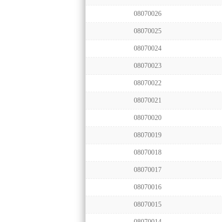
08070026
08070025
08070024
08070023
08070022
08070021
08070020
08070019
08070018
08070017
08070016
08070015
08070014