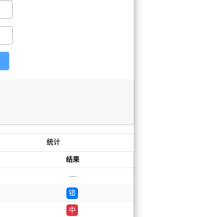
统计
结果
---
错
中