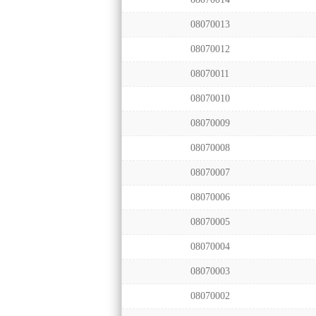
08070013
08070012
08070011
08070010
08070009
08070008
08070007
08070006
08070005
08070004
08070003
08070002