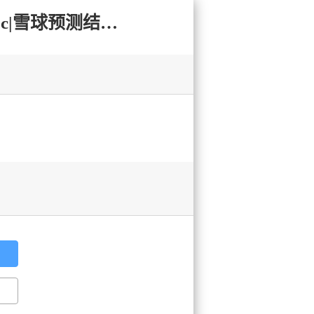
比特币28预测 最新域名：28YC.com 加拿大28-加拿大28pc|雪球预测结果查询|pc加拿大预测开奖_专注研究加拿大预测!