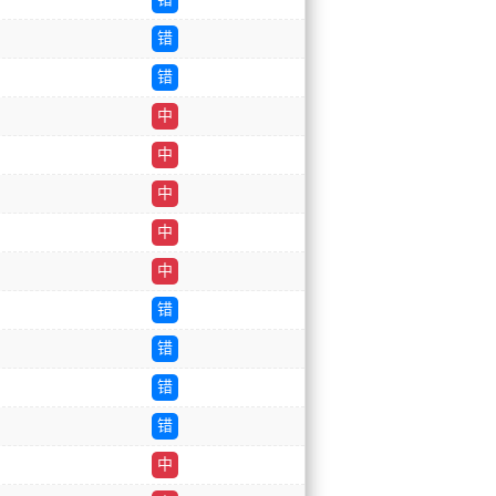
错
错
中
中
中
中
中
错
错
错
错
中