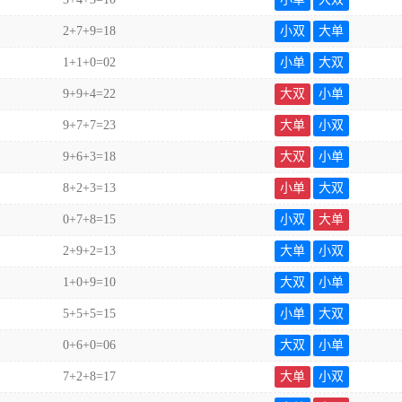
2+7+9=18
小双
大单
1+1+0=02
小单
大双
9+9+4=22
大双
小单
9+7+7=23
大单
小双
9+6+3=18
大双
小单
8+2+3=13
小单
大双
0+7+8=15
小双
大单
2+9+2=13
大单
小双
1+0+9=10
大双
小单
5+5+5=15
小单
大双
0+6+0=06
大双
小单
7+2+8=17
大单
小双