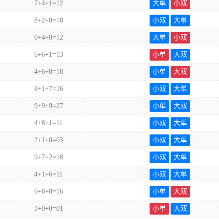
7+4+1=12
大单
小双
8+2+8=18
小双
大单
0+4+8=12
大单
小双
6+6+1=13
小单
大双
4+6+8=18
小单
大双
8+1+7=16
小双
大单
9+9+9=27
小单
大双
4+6+1=11
小双
大单
2+1+0=03
小双
大单
9+7+2=18
小双
大单
4+1+6=11
小双
大单
0+8+8=16
小单
大双
1+0+0=01
小单
大双