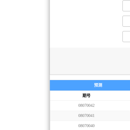
预测
期号
08070042
08070041
08070040