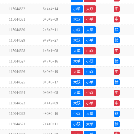
115044632
6+4+4=14
小单
大双
中
115044631
0+0+9=09
大双
小单
中
115044630
2+6+3=11
小双
大单
错
115044629
9+9+9=27
大双
小单
错
115044628
1+6+1=08
大单
小双
中
115044627
9+7+0=16
大单
小双
错
115044626
8+9+2=19
大单
小双
中
115044625
8+3+6=17
大双
小单
错
115044624
0+6+2=08
大单
小双
中
115044623
3+4+2=09
大双
小单
中
115044622
4+6+6=16
小双
大单
错
115044621
7+4+0=11
小双
大单
错