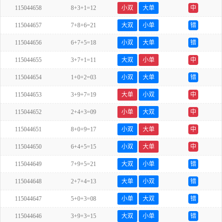
115044658
8+3+1=12
小双
大单
中
115044657
7+8+6=21
大双
小单
错
115044656
6+7+5=18
小双
大单
错
115044655
3+7+1=11
大双
小单
中
115044654
1+0+2=03
小双
大单
错
115044653
3+9+7=19
大单
小双
中
115044652
2+4+3=09
小单
大双
中
115044651
8+0+9=17
小双
大单
中
115044650
6+4+5=15
小双
大单
中
115044649
7+9+5=21
大双
小单
错
115044648
2+7+4=13
大单
小双
错
115044647
5+0+3=08
小单
大双
错
115044646
3+9+3=15
大双
小单
错