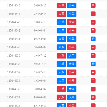
115044645
3+9+3=15
大单
小双
中
115044644
2+4+8=14
大双
小单
中
115044643
7+6+5=18
小单
大双
中
115044642
0+4+0=04
大单
小双
中
115044641
0+2+4=06
大双
小单
错
115044640
3+4+0=07
大双
小单
中
115044639
1+4+7=12
小双
大单
中
115044638
9+5+1=15
小单
大双
错
115044637
2+4+7=13
大双
小单
中
115044636
1+3+0=04
大单
小双
中
115044635
3+0+4=07
小单
大双
中
115044634
8+0+0=08
小双
大单
中
115044633
8+1+4=13
大双
小单
中