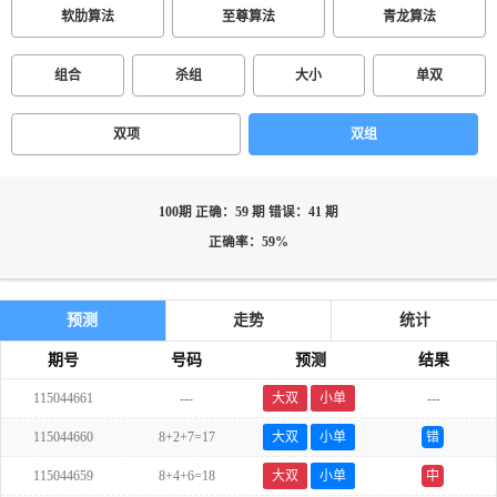
软肋算法
至尊算法
青龙算法
组合
杀组
大小
单双
双项
双组
100期 正确：59 期 错误：41 期
正确率：59%
预测
走势
统计
期号
号码
预测
结果
115044661
---
大双
小单
---
115044660
8+2+7=17
大双
小单
错
115044659
8+4+6=18
大双
小单
中