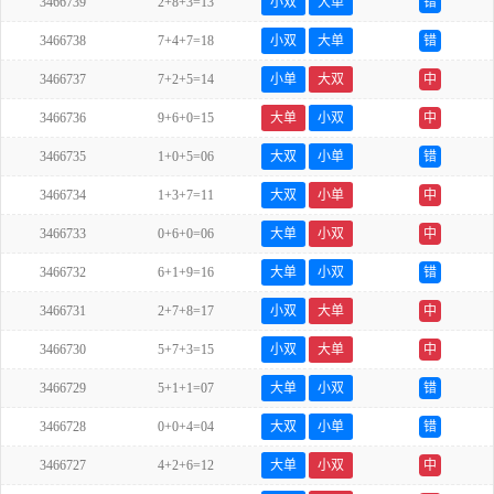
3466739
2+8+3=13
小双
大单
错
3466738
7+4+7=18
小双
大单
错
3466737
7+2+5=14
小单
大双
中
3466736
9+6+0=15
大单
小双
中
3466735
1+0+5=06
大双
小单
错
3466734
1+3+7=11
大双
小单
中
3466733
0+6+0=06
大单
小双
中
3466732
6+1+9=16
大单
小双
错
3466731
2+7+8=17
小双
大单
中
3466730
5+7+3=15
小双
大单
中
3466729
5+1+1=07
大单
小双
错
3466728
0+0+4=04
大双
小单
错
3466727
4+2+6=12
大单
小双
中