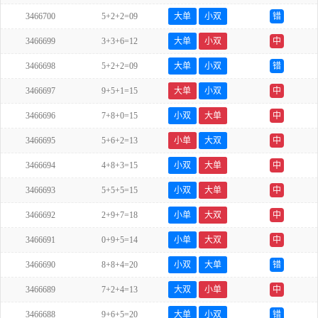
3466700
5+2+2=09
大单
小双
错
3466699
3+3+6=12
大单
小双
中
3466698
5+2+2=09
大单
小双
错
3466697
9+5+1=15
大单
小双
中
3466696
7+8+0=15
小双
大单
中
3466695
5+6+2=13
小单
大双
中
3466694
4+8+3=15
小双
大单
中
3466693
5+5+5=15
小双
大单
中
3466692
2+9+7=18
小单
大双
中
3466691
0+9+5=14
小单
大双
中
3466690
8+8+4=20
小双
大单
错
3466689
7+2+4=13
大双
小单
中
3466688
9+6+5=20
大单
小双
错