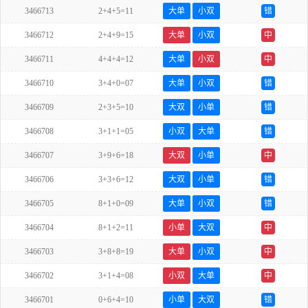
3466713
2+4+5=11
大单
小双
错
3466712
2+4+9=15
大单
小双
中
3466711
4+4+4=12
大单
小双
中
3466710
3+4+0=07
大单
小双
错
3466709
2+3+5=10
大双
小单
错
3466708
3+1+1=05
小双
大单
错
3466707
3+9+6=18
大双
小单
中
3466706
3+3+6=12
大双
小单
错
3466705
8+1+0=09
大单
小双
错
3466704
8+1+2=11
小单
大双
中
3466703
3+8+8=19
大单
小双
中
3466702
3+1+4=08
小双
大单
中
3466701
0+6+4=10
小单
大双
错