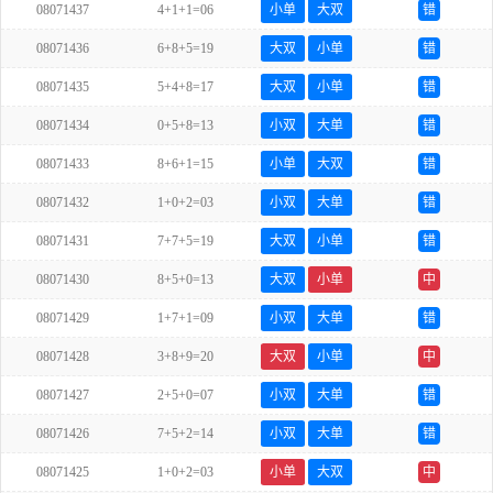
08071437
4+1+1=06
小单
大双
错
08071436
6+8+5=19
大双
小单
错
08071435
5+4+8=17
大双
小单
错
08071434
0+5+8=13
小双
大单
错
08071433
8+6+1=15
小单
大双
错
08071432
1+0+2=03
小双
大单
错
08071431
7+7+5=19
大双
小单
错
08071430
8+5+0=13
大双
小单
中
08071429
1+7+1=09
小双
大单
错
08071428
3+8+9=20
大双
小单
中
08071427
2+5+0=07
小双
大单
错
08071426
7+5+2=14
小双
大单
错
08071425
1+0+2=03
小单
大双
中