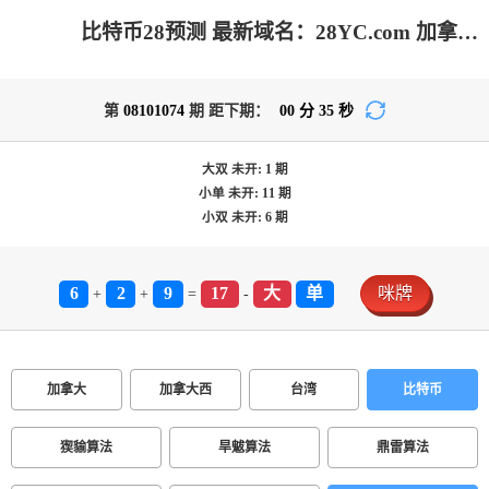
比特币28预测 最新域名：28YC.com 加拿大28-加拿大28pc|雪球预测结果查询|pc加拿大预测开奖_专注研究加拿大预测!
第
08101074
期 距下期：
00
分
35
秒
大双
未开:
1
期
小单
未开:
11
期
小双
未开:
6
期
6
2
9
17
大
单
咪牌
+
+
=
-
加拿大
加拿大西
台湾
比特币
猰貐算法
旱魃算法
鼎雷算法