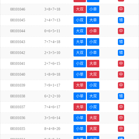
08101046
3+8+7=18
大双
小单
中
08101045
2+4+7=13
小双
大单
错
08101044
0+6+5=11
大双
小单
中
08101043
7+7+4=18
大单
小双
错
08101042
2+3+5=10
大双
小单
错
08101041
2+7+6=15
小双
大单
中
08101040
1+8+9=18
小单
大双
中
08101039
7+9+1=17
大单
小双
中
08101038
6+2+2=10
小单
大双
错
08101037
7+4+6=17
大单
小双
中
08101036
3+5+6=14
小单
大双
中
08101035
8+4+8=20
小单
大双
中