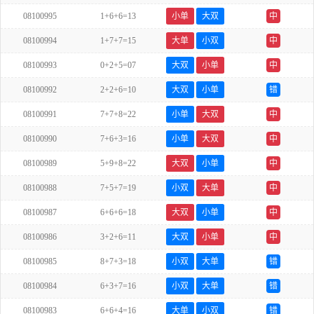
08100995
1+6+6=13
小单
大双
中
08100994
1+7+7=15
大单
小双
中
08100993
0+2+5=07
大双
小单
中
08100992
2+2+6=10
大双
小单
错
08100991
7+7+8=22
小单
大双
中
08100990
7+6+3=16
小单
大双
中
08100989
5+9+8=22
大双
小单
中
08100988
7+5+7=19
小双
大单
中
08100987
6+6+6=18
大双
小单
中
08100986
3+2+6=11
大双
小单
中
08100985
8+7+3=18
小双
大单
错
08100984
6+3+7=16
小双
大单
错
08100983
6+6+4=16
大单
小双
错