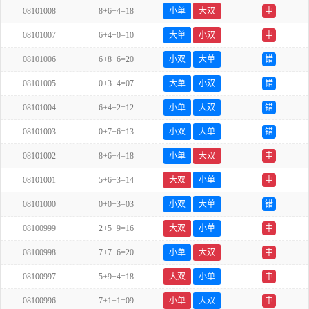
08101008
8+6+4=18
小单
大双
中
08101007
6+4+0=10
大单
小双
中
08101006
6+8+6=20
小双
大单
错
08101005
0+3+4=07
大单
小双
错
08101004
6+4+2=12
小单
大双
错
08101003
0+7+6=13
小双
大单
错
08101002
8+6+4=18
小单
大双
中
08101001
5+6+3=14
大双
小单
中
08101000
0+0+3=03
小双
大单
错
08100999
2+5+9=16
大双
小单
中
08100998
7+7+6=20
小单
大双
中
08100997
5+9+4=18
大双
小单
中
08100996
7+1+1=09
小单
大双
中