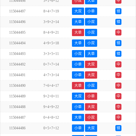
115044498
5+1+6=12
小双
大单
中
115044497
8+4+7=19
大双
小单
错
115044496
3+9+2=14
大单
小双
错
115044495
8+4+9=21
大单
小双
中
115044494
4+9+5=18
大单
小双
错
115044493
3+3+5=11
小双
大单
错
115044492
0+7+7=14
小单
大双
中
115044491
4+7+3=14
小单
大双
中
115044490
7+6+4=17
大单
小双
中
115044489
9+2+0=11
大双
小单
中
115044488
9+4+9=22
小单
大双
中
115044487
0+4+8=12
大单
小双
中
115044486
0+5+7=12
小单
大双
错