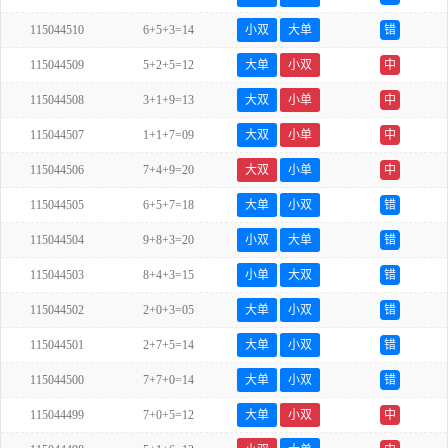
115044510
6+5+3=14
小双
大单
错
115044509
5+2+5=12
大单
小双
中
115044508
3+1+9=13
大双
小单
中
115044507
1+1+7=09
大双
小单
中
115044506
7+4+9=20
大双
小单
中
115044505
6+5+7=18
大单
小双
错
115044504
9+8+3=20
小双
大单
错
115044503
8+4+3=15
小单
大双
错
115044502
2+0+3=05
大单
小双
错
115044501
2+7+5=14
大单
小双
错
115044500
7+7+0=14
大单
小双
错
115044499
7+0+5=12
大单
小双
中