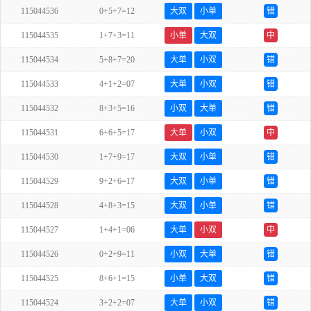
115044536
0+5+7=12
大双
小单
错
115044535
1+7+3=11
小单
大双
中
115044534
5+8+7=20
大单
小双
错
115044533
4+1+2=07
大单
小双
错
115044532
8+3+5=16
小双
大单
错
115044531
6+6+5=17
大单
小双
中
115044530
1+7+9=17
大双
小单
错
115044529
9+2+6=17
大双
小单
错
115044528
4+8+3=15
大双
小单
错
115044527
1+4+1=06
大单
小双
中
115044526
0+2+9=11
小双
大单
错
115044525
8+6+1=15
小单
大双
错
115044524
3+2+2=07
大单
小双
错