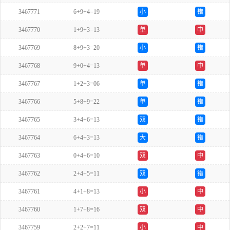
3467771
6+9+4=19
小
错
3467770
1+9+3=13
单
中
3467769
8+9+3=20
小
错
3467768
9+0+4=13
单
中
3467767
1+2+3=06
单
错
3467766
5+8+9=22
单
错
3467765
3+4+6=13
双
错
3467764
6+4+3=13
大
错
3467763
0+4+6=10
双
中
3467762
2+4+5=11
双
错
3467761
4+1+8=13
小
中
3467760
1+7+8=16
双
中
3467759
2+2+7=11
小
中