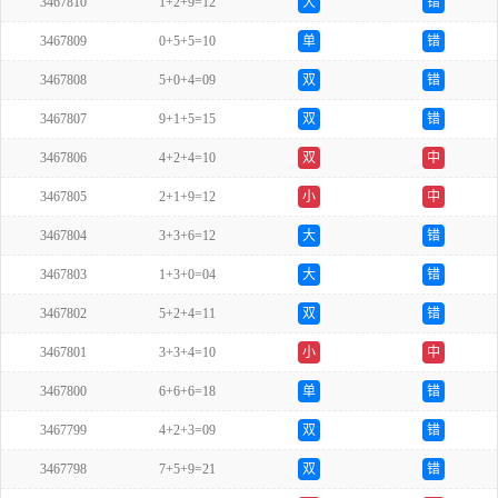
3467810
1+2+9=12
大
错
3467809
0+5+5=10
单
错
3467808
5+0+4=09
双
错
3467807
9+1+5=15
双
错
3467806
4+2+4=10
双
中
3467805
2+1+9=12
小
中
3467804
3+3+6=12
大
错
3467803
1+3+0=04
大
错
3467802
5+2+4=11
双
错
3467801
3+3+4=10
小
中
3467800
6+6+6=18
单
错
3467799
4+2+3=09
双
错
3467798
7+5+9=21
双
错