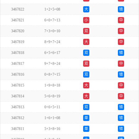
3467822
1+2+5=08
大
错
3467821
6+0+7=13
小
中
3467820
7+3+0=10
双
中
3467819
8+9+7=24
大
中
3467818
6+5+6=17
双
错
3467817
9+7+8=24
双
中
3467816
0+8+7=15
双
错
3467815
1+9+8=18
大
中
3467814
5+6+8=19
大
中
3467813
0+6+5=11
双
错
3467812
1+6+1=08
单
错
3467811
5+3+8=16
单
错