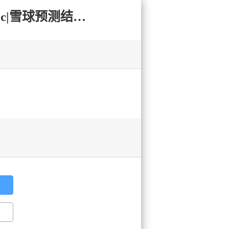
比特币28预测 最新域名：28YC.com 加拿大28-加拿大28pc|雪球预测结果查询|pc加拿大预测开奖_专注研究加拿大预测!