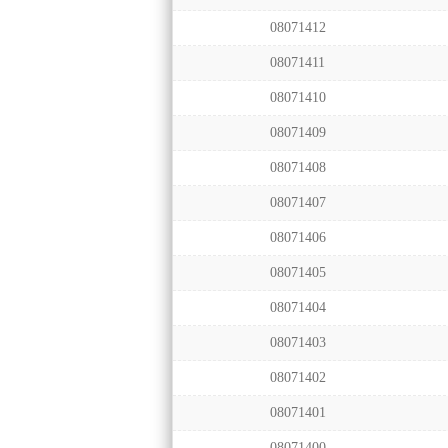
08071412
08071411
08071410
08071409
08071408
08071407
08071406
08071405
08071404
08071403
08071402
08071401
08071400