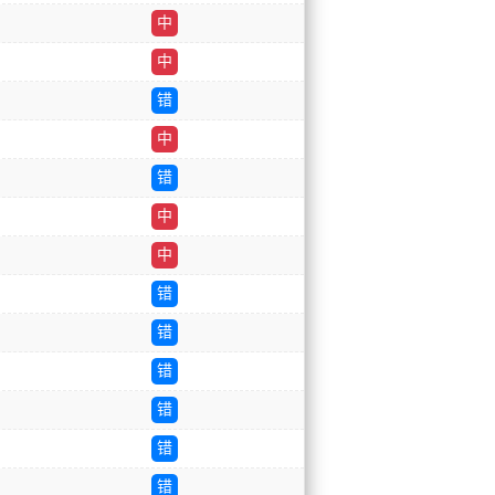
中
中
错
中
错
中
中
错
错
错
错
错
错