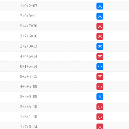
1+0+2=03
大
2+0+9=11
大
9+4+7=20
大
3+7+6=16
大
2+2+9=13
大
4+4+6=14
大
8+1+5=14
小
9+2+4=15
大
4+0+5=09
小
2+7+0=09
大
2+3+5=10
小
1+8+1=10
小
1+7+6=14
大