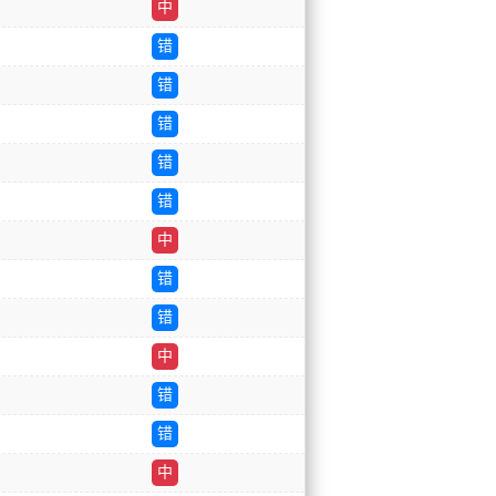
中
错
错
错
错
错
中
错
错
中
错
错
中