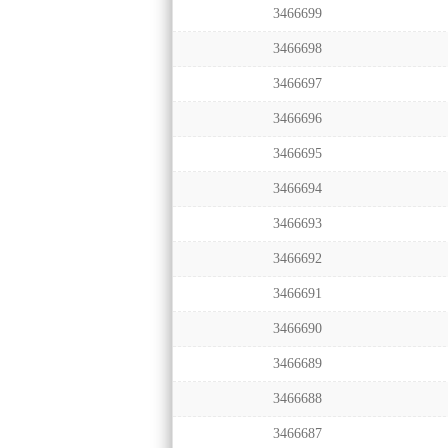
3466699
3466698
3466697
3466696
3466695
3466694
3466693
3466692
3466691
3466690
3466689
3466688
3466687