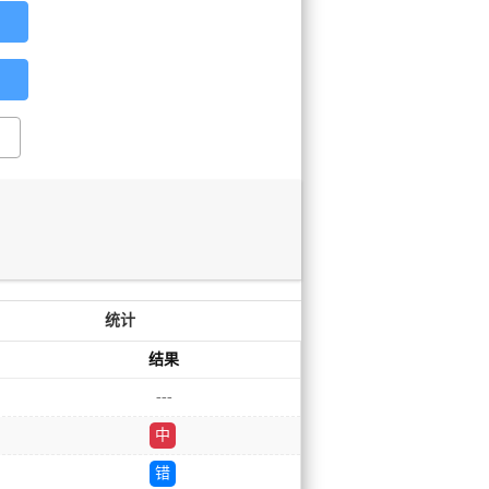
统计
结果
---
中
错