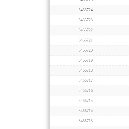
3466724
3466723
3466722
3466721
3466720
3466719
3466718
3466717
3466716
3466715
3466714
3466713