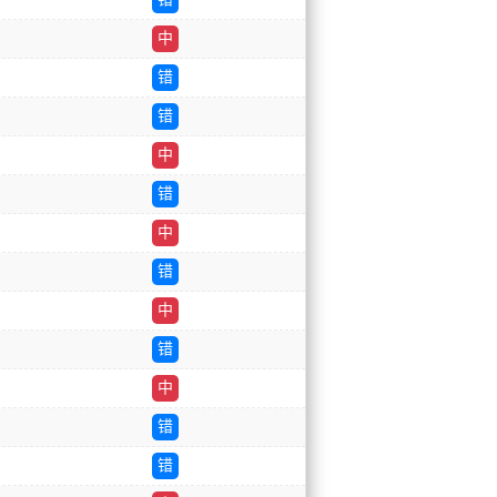
中
错
错
中
错
中
错
中
错
中
错
错