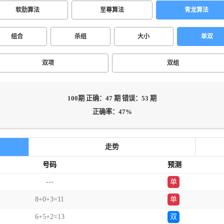
软肋算法
至尊算法
青龙算法
组合
杀组
大小
单双
双项
双组
100期 正确：47 期 错误：53 期
正确率：47%
走势
号码
预测
---
单
8+0+3=11
单
6+5+2=13
双