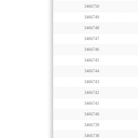
3466750
3466749
3466748
3466747
3466746
3466745
3466744
3466743
3466742
3466741
3466740
3466739
3466738