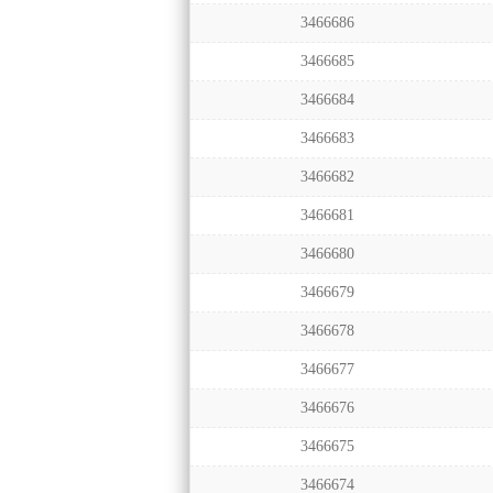
3466686
3466685
3466684
3466683
3466682
3466681
3466680
3466679
3466678
3466677
3466676
3466675
3466674