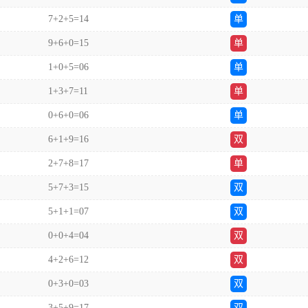
7+2+5=14
单
9+6+0=15
单
1+0+5=06
单
1+3+7=11
单
0+6+0=06
单
6+1+9=16
双
2+7+8=17
单
5+7+3=15
双
5+1+1=07
双
0+0+4=04
双
4+2+6=12
双
0+3+0=03
双
3+5+9=17
双