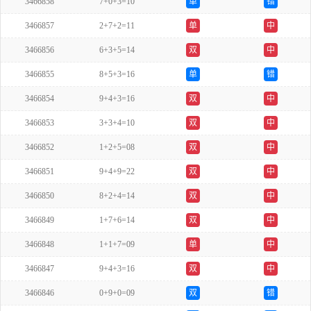
3466858
7+0+3=10
单
错
3466857
2+7+2=11
单
中
3466856
6+3+5=14
双
中
3466855
8+5+3=16
单
错
3466854
9+4+3=16
双
中
3466853
3+3+4=10
双
中
3466852
1+2+5=08
双
中
3466851
9+4+9=22
双
中
3466850
8+2+4=14
双
中
3466849
1+7+6=14
双
中
3466848
1+1+7=09
单
中
3466847
9+4+3=16
双
中
3466846
0+9+0=09
双
错