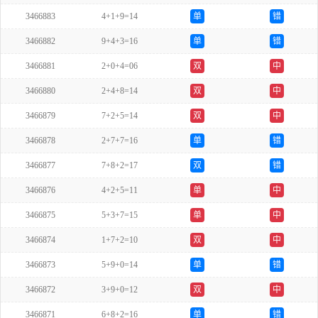
3466883
4+1+9=14
单
错
3466882
9+4+3=16
单
错
3466881
2+0+4=06
双
中
3466880
2+4+8=14
双
中
3466879
7+2+5=14
双
中
3466878
2+7+7=16
单
错
3466877
7+8+2=17
双
错
3466876
4+2+5=11
单
中
3466875
5+3+7=15
单
中
3466874
1+7+2=10
双
中
3466873
5+9+0=14
单
错
3466872
3+9+0=12
双
中
3466871
6+8+2=16
单
错