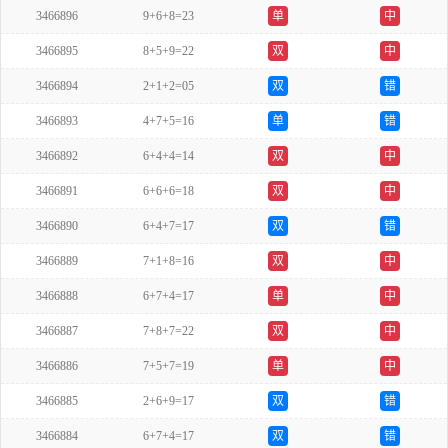
3466896
9+6+8=23
单
中
3466895
8+5+9=22
双
中
3466894
2+1+2=05
双
错
3466893
4+7+5=16
单
错
3466892
6+4+4=14
双
中
3466891
6+6+6=18
双
中
3466890
6+4+7=17
双
错
3466889
7+1+8=16
双
中
3466888
6+7+4=17
单
中
3466887
7+8+7=22
双
中
3466886
7+5+7=19
单
中
3466885
2+6+9=17
双
错
3466884
6+7+4=17
双
错