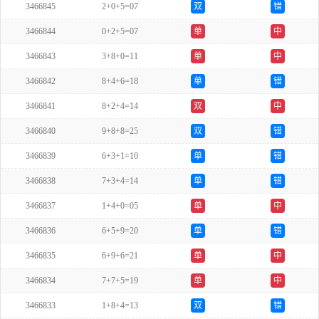
3466845
2+0+5=07
双
错
3466844
0+2+5=07
单
中
3466843
3+8+0=11
单
中
3466842
8+4+6=18
单
错
3466841
8+2+4=14
双
中
3466840
9+8+8=25
双
错
3466839
6+3+1=10
单
错
3466838
7+3+4=14
单
错
3466837
1+4+0=05
单
中
3466836
6+5+9=20
单
错
3466835
6+9+6=21
单
中
3466834
7+7+5=19
单
中
3466833
1+8+4=13
双
错