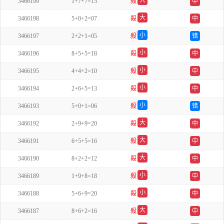
大
3466199
1+7+7=15
殺
中
双
大
3466198
5+0+2=07
殺
中
双
小
3466197
2+2+1=05
殺
错
单
小
3466196
8+5+5=18
殺
中
单
小
3466195
4+4+2=10
殺
中
单
小
3466194
2+6+5=13
殺
中
双
小
3466193
5+0+1=06
殺
错
双
大
3466192
2+9+9=20
殺
中
单
大
3466191
6+5+5=16
殺
中
单
大
3466190
8+2+2=12
殺
中
单
小
3466189
1+9+8=18
殺
中
单
小
3466188
5+6+9=20
殺
中
单
大
3466187
8+6+2=16
殺
中
单