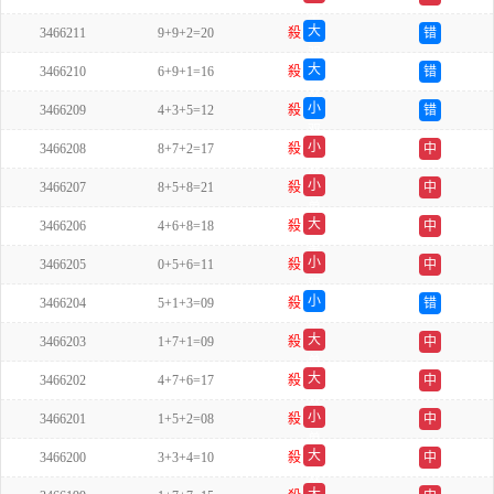
单
大
3466211
9+9+2=20
殺
错
双
大
3466210
6+9+1=16
殺
错
双
小
3466209
4+3+5=12
殺
错
双
小
3466208
8+7+2=17
殺
中
双
小
3466207
8+5+8=21
殺
中
单
大
3466206
4+6+8=18
殺
中
单
小
3466205
0+5+6=11
殺
中
双
小
3466204
5+1+3=09
殺
错
单
大
3466203
1+7+1=09
殺
中
单
大
3466202
4+7+6=17
殺
中
双
小
3466201
1+5+2=08
殺
中
单
大
3466200
3+3+4=10
殺
中
双