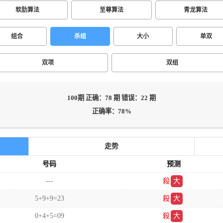
软肋算法
至尊算法
青龙算法
组合
杀组
大小
单双
双项
双组
100期 正确：78 期 错误：22 期
正确率：78%
走势
号码
预测
---
殺
大
双
5+9+9=23
殺
大
双
0+4+5=09
殺
大