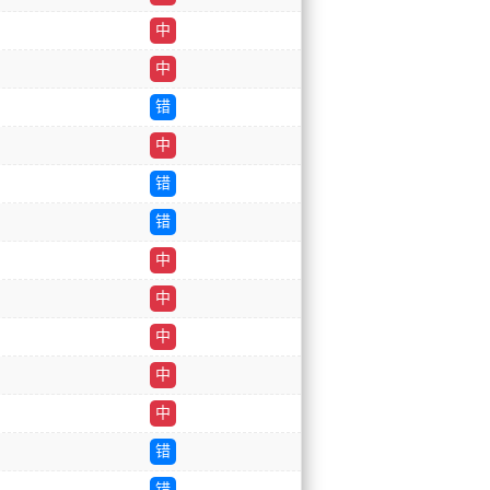
中
中
错
中
错
错
中
中
中
中
中
错
错