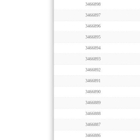
3466898
3466897
3466896
3466895
3466894
3466893
3466892
3466891
3466890
3466889
3466888
3466887
3466886