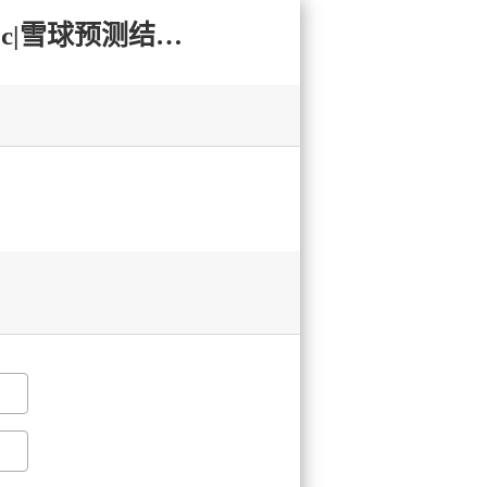
加拿大28预测 最新域名：28YC.com 加拿大28-加拿大28pc|雪球预测结果查询|pc加拿大预测开奖_专注研究加拿大预测!