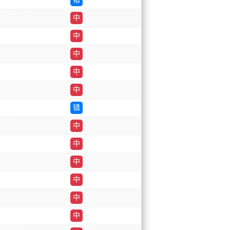
中
中
中
中
中
错
中
中
中
中
中
中