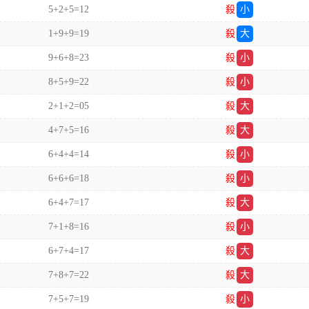
双
5+2+5=12
殺
小
双
1+9+9=19
殺
大
单
9+6+8=23
殺
小
单
8+5+9=22
殺
小
双
2+1+2=05
殺
大
单
4+7+5=16
殺
大
单
6+4+4=14
殺
小
双
6+6+6=18
殺
小
双
6+4+7=17
殺
大
双
7+1+8=16
殺
小
单
6+7+4=17
殺
大
双
7+8+7=22
殺
大
单
7+5+7=19
殺
小