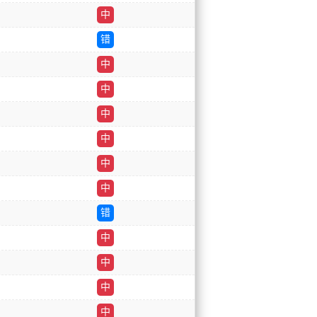
中
错
中
中
中
中
中
中
错
中
中
中
中