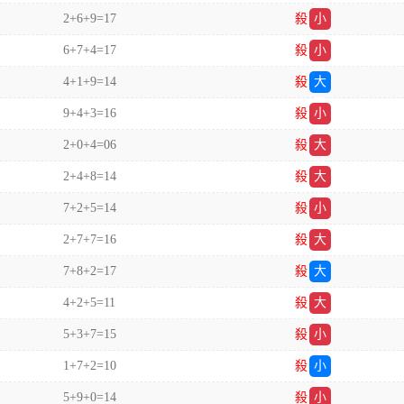
双
2+6+9=17
殺
小
双
6+7+4=17
殺
小
单
4+1+9=14
殺
大
双
9+4+3=16
殺
小
单
2+0+4=06
殺
大
单
2+4+8=14
殺
大
单
7+2+5=14
殺
小
单
2+7+7=16
殺
大
单
7+8+2=17
殺
大
单
4+2+5=11
殺
大
单
5+3+7=15
殺
小
单
1+7+2=10
殺
小
双
5+9+0=14
殺
小