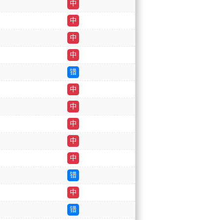
中
中
中
中
错
中
中
中
中
中
错
中
错