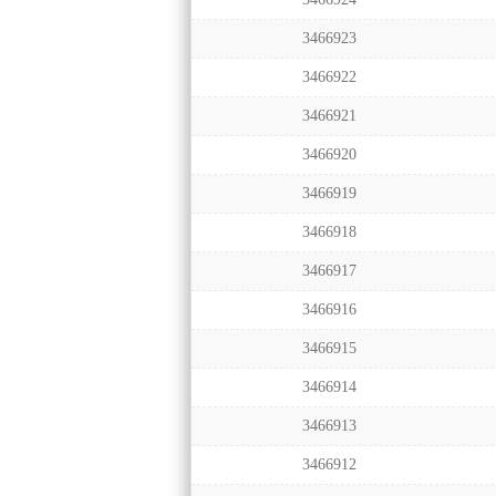
3466923
3466922
3466921
3466920
3466919
3466918
3466917
3466916
3466915
3466914
3466913
3466912