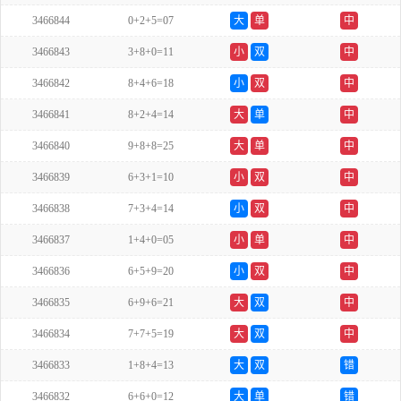
3466844
0+2+5=07
大
单
中
3466843
3+8+0=11
小
双
中
3466842
8+4+6=18
小
双
中
3466841
8+2+4=14
大
单
中
3466840
9+8+8=25
大
单
中
3466839
6+3+1=10
小
双
中
3466838
7+3+4=14
小
双
中
3466837
1+4+0=05
小
单
中
3466836
6+5+9=20
小
双
中
3466835
6+9+6=21
大
双
中
3466834
7+7+5=19
大
双
中
3466833
1+8+4=13
大
双
错
3466832
6+6+0=12
大
单
错