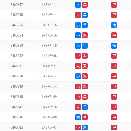
3466857
2+7+2=11
大
单
中
3466856
6+3+5=14
大
单
中
3466855
8+5+3=16
小
单
错
3466854
9+4+3=16
小
双
中
3466853
3+3+4=10
大
单
错
3466852
1+2+5=08
小
双
中
3466851
9+4+9=22
大
双
中
3466850
8+2+4=14
小
双
中
3466849
1+7+6=14
大
双
中
3466848
1+1+7=09
小
单
中
3466847
9+4+3=16
大
单
中
3466846
0+9+0=09
大
单
中
3466845
2+0+5=07
小
双
中