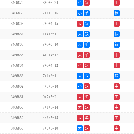
3466870
8+9+7=24
小
双
中
3466869
7+1+8=16
小
单
错
3466868
2+9+4=15
大
双
中
3466867
1+4+6=11
大
双
错
3466866
3+7+0=10
大
单
错
3466865
4+9+4=17
大
单
中
3466864
3+5+4=12
小
双
中
3466863
7+1+3=11
大
双
错
3466862
4+8+6=18
小
双
中
3466861
9+7+5=21
大
单
中
3466860
7+1+6=14
大
双
中
3466859
4+6+5=15
大
单
中
3466858
7+0+3=10
大
双
中