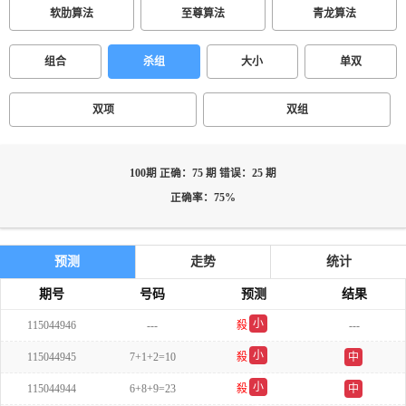
软肋算法
至尊算法
青龙算法
组合
杀组
大小
单双
双项
双组
100期 正确：75 期 错误：25 期
正确率：75%
预测
走势
统计
期号
号码
预测
结果
小
115044946
---
殺
---
双
小
115044945
7+1+2=10
殺
中
单
小
115044944
6+8+9=23
殺
中
单