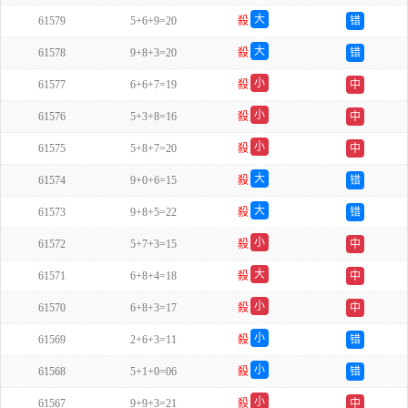
单
大
61579
5+6+9=20
殺
错
双
大
61578
9+8+3=20
殺
错
双
小
61577
6+6+7=19
殺
中
双
小
61576
5+3+8=16
殺
中
双
小
61575
5+8+7=20
殺
中
单
大
61574
9+0+6=15
殺
错
单
大
61573
9+8+5=22
殺
错
双
小
61572
5+7+3=15
殺
中
双
大
61571
6+8+4=18
殺
中
单
小
61570
6+8+3=17
殺
中
双
小
61569
2+6+3=11
殺
错
单
小
61568
5+1+0=06
殺
错
双
小
61567
9+9+3=21
殺
中