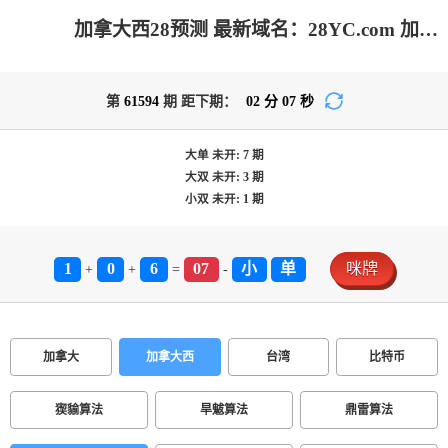
加拿大西28预测 最新域名：28YC.com 加拿大28-加拿大28pc|雪球预测结果查询|pc加拿大预测开奖_专注研究加拿大预测!
第
61594
期 距下期：
02
分
07
秒
大单
未开:
7
期
大双
未开:
3
期
小双
未开:
1
期
1
0
6
07
小
单
咪牌
+
+
=
-
加拿大
加拿大西
台湾
比特币
猰貐算法
旱魃算法
鼎雷算法