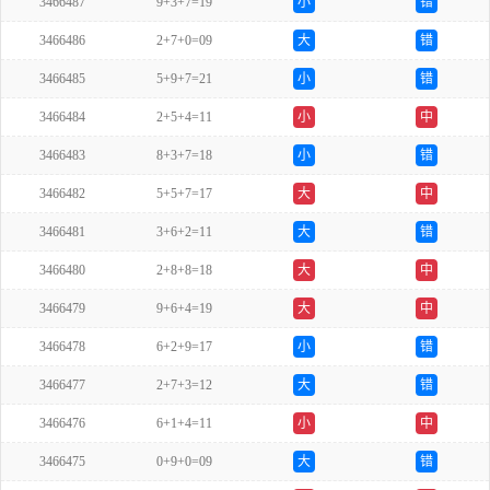
3466487
9+3+7=19
小
错
3466486
2+7+0=09
大
错
3466485
5+9+7=21
小
错
3466484
2+5+4=11
小
中
3466483
8+3+7=18
小
错
3466482
5+5+7=17
大
中
3466481
3+6+2=11
大
错
3466480
2+8+8=18
大
中
3466479
9+6+4=19
大
中
3466478
6+2+9=17
小
错
3466477
2+7+3=12
大
错
3466476
6+1+4=11
小
中
3466475
0+9+0=09
大
错