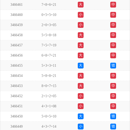
3466461
7+8+6=21
大
中
3466460
0+5+5=10
小
中
3466459
2+0+3=05
小
中
3466458
5+5+8=18
大
中
3466457
7+5+7=19
大
中
3466456
6+8+7=21
大
中
3466455
5+3+3=11
大
错
3466454
5+8+8=21
大
中
3466453
8+0+7=15
大
中
3466452
2+1+2=05
小
中
3466451
4+3+1=08
小
中
3466450
5+0+5=10
大
错
3466449
4+3+7=14
小
错