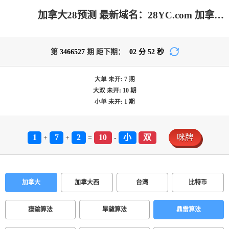
加拿大28预测 最新域名：28YC.com 加拿大28-加拿大28pc|雪球预测结果查询|pc加拿大预测开奖_专注研究加拿大预测!
第
3466527
期 距下期：
02
分
52
秒
大单
未开:
7
期
大双
未开:
10
期
小单
未开:
1
期
1
7
2
10
小
双
咪牌
+
+
=
-
加拿大
加拿大西
台湾
比特币
猰貐算法
旱魃算法
鼎雷算法