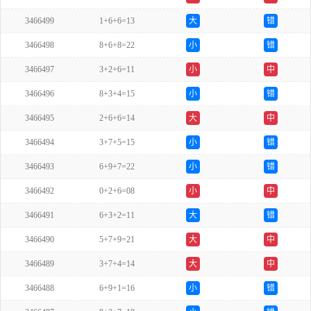
3466499
1+6+6=13
大
错
3466498
8+6+8=22
小
错
3466497
3+2+6=11
小
中
3466496
8+3+4=15
小
错
3466495
2+6+6=14
大
中
3466494
3+7+5=15
小
错
3466493
6+9+7=22
小
错
3466492
0+2+6=08
小
中
3466491
6+3+2=11
大
错
3466490
5+7+9=21
大
中
3466489
3+7+4=14
大
中
3466488
6+9+1=16
小
错